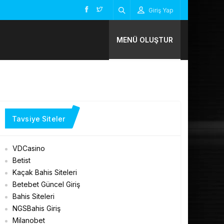
Giriş Yap
MENÜ OLUŞTUR
Tavsiye Siteler
VDCasino
Betist
Kaçak Bahis Siteleri
Betebet Güncel Giriş
Bahis Siteleri
NGSBahis Giriş
Milanobet