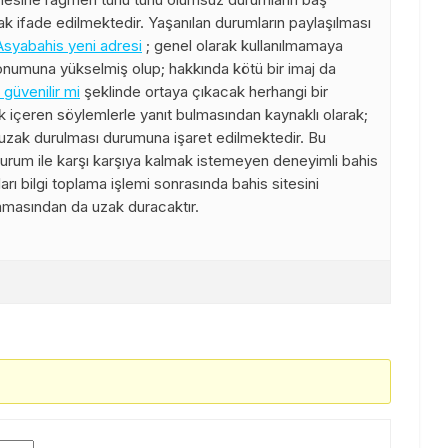
rak ifade edilmektedir. Yaşanılan durumların paylaşılması
Asyabahis yeni adresi
; genel olarak kullanılmamaya
konumuna yükselmiş olup; hakkında kötü bir imaj da
güvenilir mi
şeklinde ortaya çıkacak herhangi bir
k içeren söylemlerle yanıt bulmasından kaynaklı olarak;
uzak durulması durumuna işaret edilmektedir. Bu
urum ile karşı karşıya kalmak istemeyen deneyimli bahis
rı bilgi toplama işlemi sonrasında bahis sitesini
masından da uzak duracaktır.
.