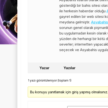
gösterdiği bir bahis sitesi ola
ile herkesin haberdar olduğu
gayret edilen bir web sitesi 
meydana gelmiştir.
Asyabahis 
sorunun genel olarak pişmanlı
bu uygulamadan kesin olarak 
yüzden de herhangi bir kötü d
severler; internetten yapacakla
seçecek ve Asyabahis uygula
Yazar
Yazılar
1 yazı görüntüleniyor (toplam 1)
Bu konuyu yanıtlamak için giriş yapmış olmalısınız