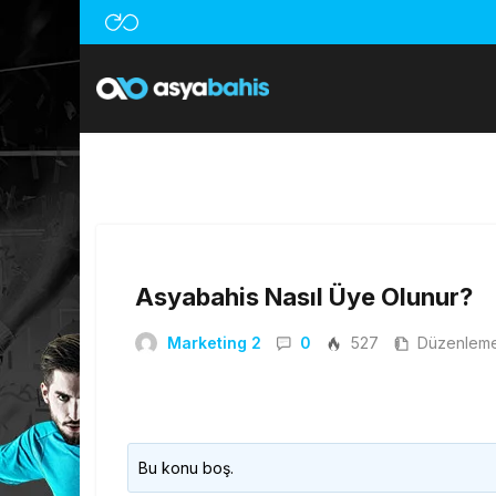
Asyabahis Nasıl Üye Olunur?
Marketing 2
0
527
Düzenleme:
Bu konu boş.