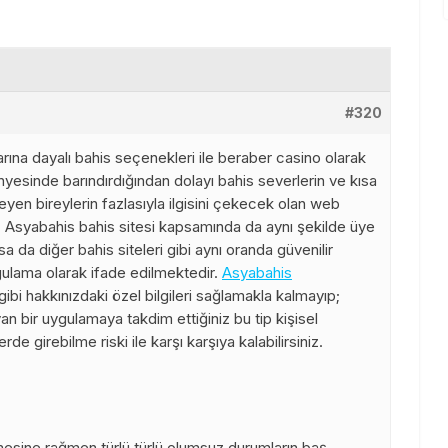
#320
rına dayalı bahis seçenekleri ile beraber casino olarak
ünyesinde barındırdığından dolayı bahis severlerin ve kısa
yen bireylerin fazlasıyla ilgisini çekecek olan web
ır. Asyabahis bahis sitesi kapsamında da aynı şekilde üye
 da diğer bahis siteleri gibi aynı oranda güvenilir
gulama olarak ifade edilmektedir.
Asyabahis
i gibi hakkınızdaki özel bilgileri sağlamakla kalmayıp;
an bir uygulamaya takdim ettiğiniz bu tip kişisel
rde girebilme riski ile karşı karşıya kalabilirsiniz.
nmesine rağmen türlü türlü olumsuz durumların baş