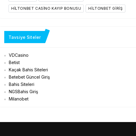
HILTONBET CASINO KAYIP BONUSU
HILTONBET GIRIŞ
Tavsiye Siteler
VDCasino
Betist
Kaçak Bahis Siteleri
Betebet Güncel Giriş
Bahis Siteleri
NGSBahis Giriş
Milanobet