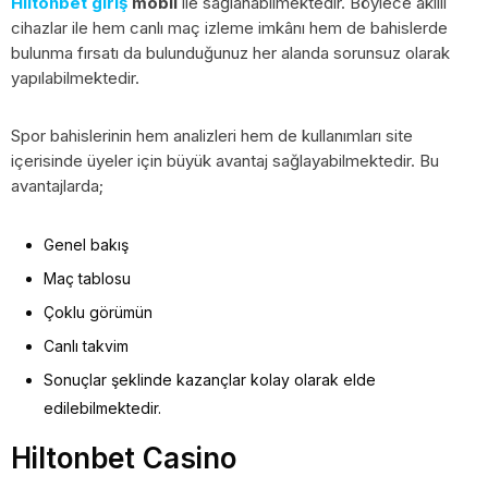
Hiltonbet giriş
mobil
ile sağlanabilmektedir. Böylece akıllı
cihazlar ile hem canlı maç izleme imkânı hem de bahislerde
bulunma fırsatı da bulunduğunuz her alanda sorunsuz olarak
yapılabilmektedir.
Spor bahislerinin hem analizleri hem de kullanımları site
içerisinde üyeler için büyük avantaj sağlayabilmektedir. Bu
avantajlarda;
Genel bakış
Maç tablosu
Çoklu görümün
Canlı takvim
Sonuçlar şeklinde kazançlar kolay olarak elde
edilebilmektedir.
Hiltonbet Casino