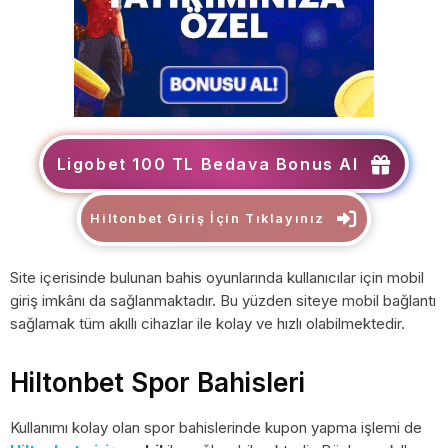
Ligobet 100 TL Bedava Bonus Al
Hiltonbet Giriş İçin Tıklayınız
Site içerisinde bulunan bahis oyunlarında kullanıcılar için mobil
giriş imkânı da sağlanmaktadır. Bu yüzden siteye mobil bağlantı
sağlamak tüm akıllı cihazlar ile kolay ve hızlı olabilmektedir.
Hiltonbet Spor Bahisleri
Kullanımı kolay olan spor bahislerinde kupon yapma işlemi de