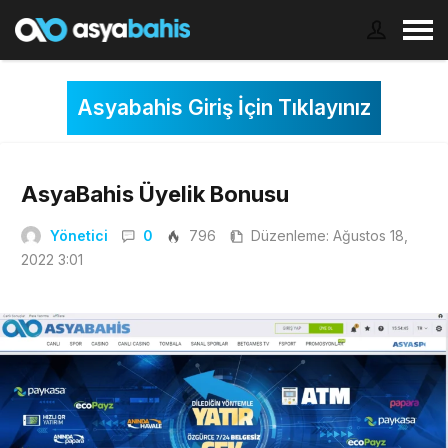
Asyabahis Giriş İçin Tıklayınız
AsyaBahis Üyelik Bonusu
Yönetici
0
796
Düzenleme: Ağustos 18,
2022 3:01