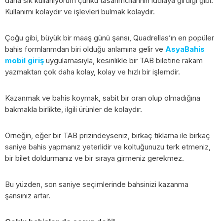
daha sık kullanıyorum çünkü tasarımcılarının iddiaya girdiği gibi.
Kullanımı kolaydır ve işlevleri bulmak kolaydır.
Çoğu gibi, büyük bir maaş günü şansı, Quadrellas’ın en popüler
bahis formlarımdan biri olduğu anlamına gelir ve
AsyaBahis
mobil giriş
uygulamasıyla, kesinlikle bir TAB biletine rakam
yazmaktan çok daha kolay, kolay ve hızlı bir işlemdir.
Kazanmak ve bahis koymak, sabit bir oran olup olmadığına
bakmakla birlikte, ilgili ürünler de kolaydır.
Örneğin, eğer bir TAB prizindeyseniz, birkaç tıklama ile birkaç
saniye bahis yapmanız yeterlidir ve koltuğunuzu terk etmeniz,
bir bilet doldurmanız ve bir sıraya girmeniz gerekmez.
Bu yüzden, son saniye seçimlerinde bahsinizi kazanma
şansınız artar.