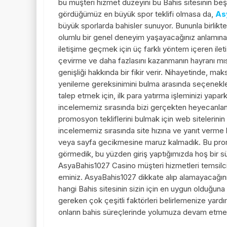
bu müşteri hizmet düzeyini bu Bahis sitesinin beş
gördüğümüz en büyük spor teklifi olmasa da,
As
büyük sporlarda bahisler sunuyor. Bununla birlik
olumlu bir genel deneyim yaşayacağınız anlamına g
iletişime geçmek için üç farklı yöntem içeren ile
çevirme ve daha fazlasını kazanmanın hayranı mısın
genişliği hakkında bir fikir verir. Nihayetinde, m
yenileme gereksinimini bulma arasında seçenekle
talep etmek için, ilk para yatırma işleminizi yapa
incelememiz sırasında bizi gerçekten heyecanlandır
promosyon tekliflerini bulmak için web sitelerini
incelememiz sırasında site hızına ve yanıt verme
veya sayfa gecikmesine maruz kalmadık. Bu promo
görmedik, bu yüzden giriş yaptığımızda hoş bir s
AsyaBahis1027 Casino müşteri hizmetleri temsilciler
eminiz. AsyaBahis1027 dikkate alıp alamayacağınız
hangi Bahis sitesinin sizin için en uygun olduğun
gereken çok çeşitli faktörleri belirlemenize yard
onların bahis süreçlerinde yolumuza devam etme