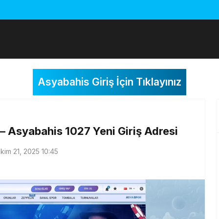
Asyabahis Giriş İçin Tıklayınız
 Asyabahis 1027 Yeni Giriş Adresi
im 21, 2025 10:45