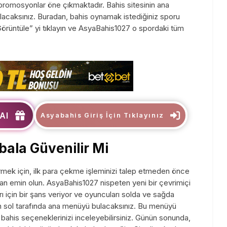
e promosyonlar öne çıkmaktadır. Bahis sitesinin ana
ulacaksınız. Buradan, bahis oynamak istediğiniz sporu
 Görüntüle” yi tıklayın ve AsyaBahis1027 o spordaki tüm
Al
Asyabahis Giriş İçin Tıklayınız
ala Güvenilir Mi
irmek için, ilk para çekme işleminizi talep etmeden önce
an emin olun. AsyaBahis1027 nispeten yeni bir çevrimiçi
rı için bir şans veriyor ve oyuncuları solda ve sağda
nın sol tarafında ana menüyü bulacaksınız. Bu menüyü
 bahis seçeneklerinizi inceleyebilirsiniz. Günün sonunda,